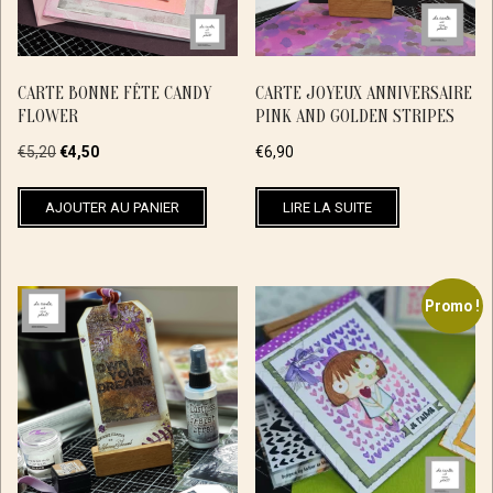
CARTE BONNE FÊTE CANDY
CARTE JOYEUX ANNIVERSAIRE
FLOWER
PINK AND GOLDEN STRIPES
Le
Le
€
5,20
€
4,50
€
6,90
prix
prix
initial
actuel
AJOUTER AU PANIER
LIRE LA SUITE
était :
est :
€5,20.
€4,50.
Promo !