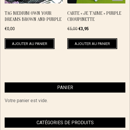
TAG MEDIUM OWN YOUR
CARTE « JE T’AIME » PURPLE
DREAMS BROWN AND PURPLE
CHOUPINETTE
Le
Le
€
0,00
€
5,00
€
3,95
prix
prix
initial
actuel
AJOUTER AU PANIER
AJOUTER AU PANIER
était :
est :
€5,00.
€3,95.
PANIER
Votre panier est vide.
CATÉGORIES DE PRODUITS