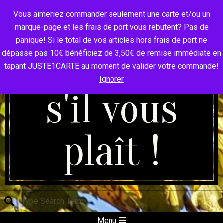
Skip
Vous aimeriez commander seulement une carte et/ou un
to
marque-page et les frais de port vous rebutent? Pas de
content
panique! Si le total de vos articles hors frais de port ne
La carte
dépasse pas 10€ bénéficiez de 3,50€ de remise immédiate en
tapant JUSTE1CARTE au moment de valider votre commande!
Ignorer
s'il vous
plaît !
Search
Secondary
Menu