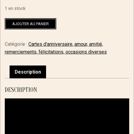
1 en stock
quantité
AJOUTER AU PANIER
de
Carte
"Je
Catégorie :
Cartes d'anniversaire, amour, amitié,
t'aime"
remerciements, félicitations, occasions diverses
(
il
pleut
Description
des
cœurs)
Rouge
DESCRIPTION